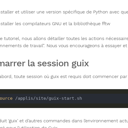
nstaller et utiliser une version spécifique de Python avec 
nstaller les compilateurs GNU et la bibliothèque fftw
 tutoriel, nous allons détailler toutes les actions nécessai
onnements de travail”. Nous vous encourageons à essayer e
arrer la session guix
’abord, toute session où guix est requis doit commencer pa
ource
roduit ‘guix’ et d’autres commandes dans l’environnement act
ré pour l’utilisation de Guix.