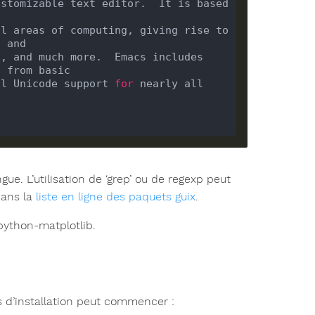
stomizable text editor.  It is based 
l areas of computing, giving rise to 
, and much more.  Emacs includes 
ll Unicode support 
for
 nearly all 
ue. L’utilisation de ‘grep’ ou de regexp peut
dans la
liste en ligne des paquets guix
.
python-matplotlib.
s d’installation peut commencer :