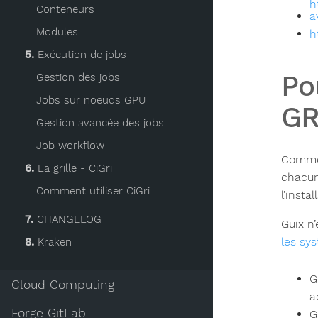
h
Conteneurs
a
Modules
h
5.
Exécution de jobs
Po
Gestion des jobs
Jobs sur noeuds GPU
GR
Gestion avancée des jobs
Job workflow
Comme 
6.
La grille - CiGri
chacun 
Comment utiliser CiGri
l’insta
7.
CHANGELOG
Guix n
les sy
8.
Kraken
G
Cloud Computing
a
Forge GitLab
G