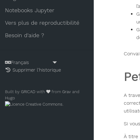
l’
Notebooks Jupyter
G
u
Vers plus de reproductibilité
G
Besoin d'aide ?
d
Convai
Supprimer l'historique
Pe
Built by
GRICAD
with
from
Grav
and
A trav
Hugo
correc
.
utilis
Si vou
À titre