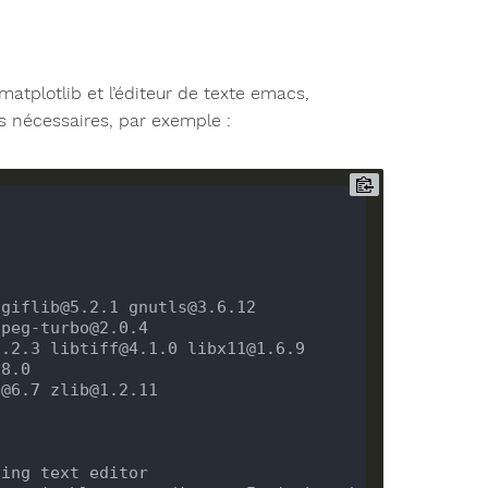
tplotlib et l’éditeur de texte emacs,
s nécessaires, par exemple :
giflib@5.2.1 gnutls@3.6.12 
.2.3 libtiff@4.1.0 libx11@1.6.9 