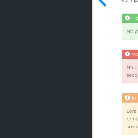
N’oub
N’ajo
seco
Lors 
prin
soye