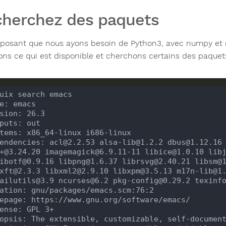
herchez des paquets
posant que nous ayons besoin de Python3, avec numpy et ma
ons ce qui est disponible et cherchons certains des paquet
endencies: acl@2.2.53 alsa-lib@1.2.2 dbus@1.12.16 
ibotf@0.9.16 libpng@1.6.37 librsvg@2.40.21 libsm@1