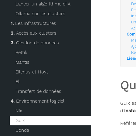
Lancer un algorithme d'IA
Dé
Re
Ollama sur les clusters
In
Li
1.
Les infrastructures
Ac
2.
Accès aux clusters
Comm
Ma
3.
Gestion de données
Aj
Bettik
Ré
Lien
Mantis
Silenus et Hoyt
Qu
Eli
Transfert de données
4.
Environnement logiciel
Guix es
d’
insta
Nix
Guix
Référe
Conda