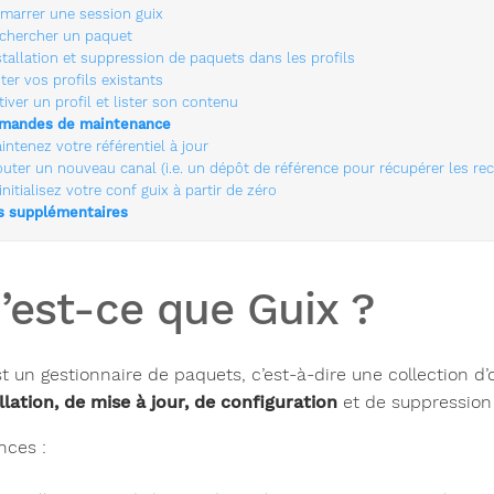
marrer une session guix
chercher un paquet
stallation et suppression de paquets dans les profils
ster vos profils existants
tiver un profil et lister son contenu
andes de maintenance
intenez votre référentiel à jour
outer un nouveau canal (i.e. un dépôt de référence pour récupérer les rec
initialisez votre conf guix à partir de zéro
s supplémentaires
’est-ce que Guix ?
t un gestionnaire de paquets, c’est-à-dire une collection d’o
llation, de mise à jour, de configuration
et de suppression d
nces :