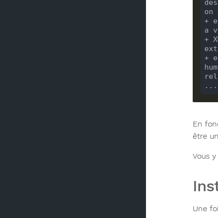
des
on 
+ e
+ X
+ e
rel
En fonc
être u
Vous y
Ins
Une fo