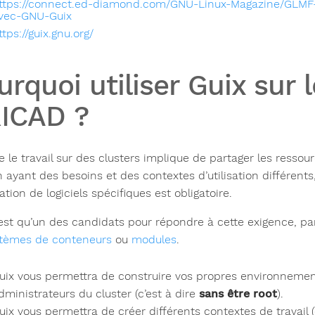
ttps://connect.ed-diamond.com/GNU-Linux-Magazine/GLMF-1
vec-GNU-Guix
ttps://guix.gnu.org/
urquoi utiliser Guix sur 
ICAD ?
le travail sur des clusters implique de partager les ressou
ayant des besoins et des contextes d’utilisation différents, 
llation de logiciels spécifiques est obligatoire.
’est qu’un des candidats pour répondre à cette exigence, 
stèmes de conteneurs
ou
modules
.
uix vous permettra de construire vos propres environnement
dministrateurs du cluster (c’est à dire
sans être root
).
uix vous permettra de créer différents contextes de travail (