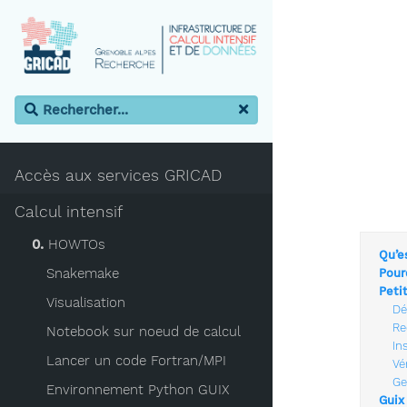
Accès aux services GRICAD
Calcul intensif
0.
HOWTOs
Qu’e
Snakemake
Pour
Petit
Visualisation
Dé
Re
Notebook sur noeud de calcul
In
Lancer un code Fortran/MPI
Vé
Ge
Environnement Python GUIX
Guix