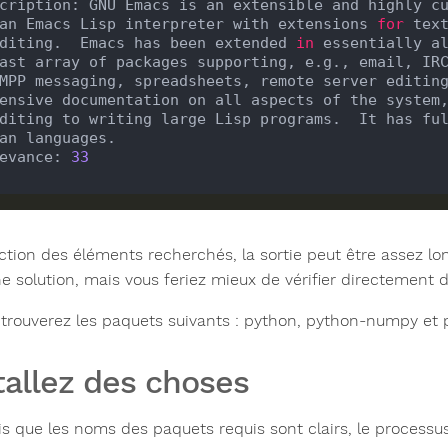
cription: GNU Emacs is an extensible and highly cu
an Emacs Lisp interpreter with extensions 
for
diting.  Emacs has been extended 
in
 essentially al
MPP messaging, spreadsheets, remote server editing
diting to writing large Lisp programs.  It has fu
evance: 
33
tion des éléments recherchés, la sortie peut être assez long
ne solution, mais vous feriez mieux de vérifier directement 
 trouverez les paquets suivants : python, python-numpy et 
tallez des choses
is que les noms des paquets requis sont clairs, le processu