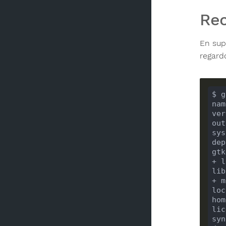
Rec
En sup
regard
dep
+ l