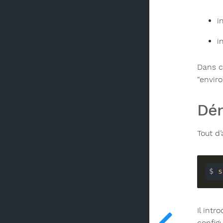
i
i
Dans ce
“envir
Dém
Tout d
$ 
s
Il int
configu