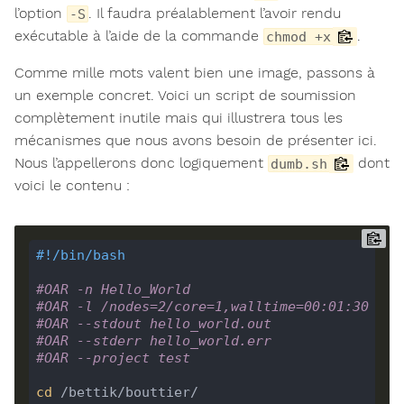
l’option
. Il faudra préalablement l’avoir rendu
-S
exécutable à l’aide de la commande
.
chmod +x
Comme mille mots valent bien une image, passons à
un exemple concret. Voici un script de soumission
complètement inutile mais qui illustrera tous les
mécanismes que nous avons besoin de présenter ici.
Nous l’appellerons donc logiquement
dont
dumb.sh
voici le contenu :
#OAR -n Hello_World
#OAR -l /nodes=2/core=1,walltime=00:01:30
#OAR --stdout hello_world.out
#OAR --stderr hello_world.err
#OAR --project test
cd