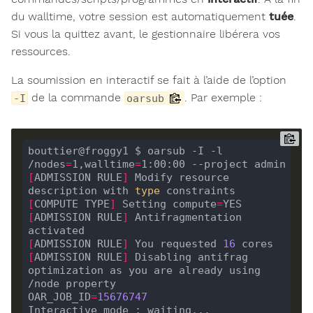
du walltime, votre session est automatiquement
tuée
.
Si vous la quittez avant, le gestionnaire libérera vos
ressources.
La soumission en interactif se fait à l’aide de l’option
de la commande
. Par exemple :
-I
oarsub
bouttier@froggy1 $ oarsub -I -l 
/nodes
=
1,walltime
=
[
ADMISSION RULE
]
 Modify resource 
description with 
type
[
COMPUTE TYPE
]
 Setting compute
=
[
ADMISSION RULE
]
 Antifragmentation 
[
ADMISSION RULE
]
 You requested 
16
[
ADMISSION RULE
]
 Disabling antifrag 
optimization as you are already using 
OAR_JOB_ID
=
15676747