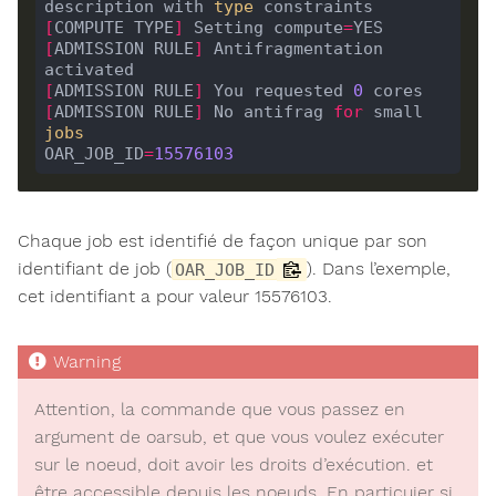
description with 
type
[
COMPUTE TYPE
]
 Setting compute
=
[
ADMISSION RULE
]
 Antifragmentation 
[
ADMISSION RULE
]
 You requested 
0
[
ADMISSION RULE
]
 No antifrag 
for
 small 
jobs
OAR_JOB_ID
=
15576103
Chaque job est identifié de façon unique par son
identifiant de job (
). Dans l’exemple,
OAR_JOB_ID
cet identifiant a pour valeur 15576103.
Attention, la commande que vous passez en
argument de oarsub, et que vous voulez exécuter
sur le noeud, doit avoir les droits d’exécution. et
être accessible depuis les noeuds. En particuier si