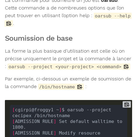
La commande pour soumettre un job est
oarsub
.
Cette commande a de nombreuses options que l’on
peut trouver en utilisant l’option help :
oarsub --help
.
Soumission de base
La forme la plus basique d’utilisation est celle où on
précise uniquement le projet et la commande à lancer
:
oarsub --project <your-project> <command>
Par exemple, ci-dessous un exemple de soumission de
la commande
:
/bin/hostname
[
cgirpi@froggy1 ~
]
$ oarsub --project 
[
ADMISSION RULE
]
 Set default walltime to 
[
ADMISSION RULE
]
 Modify resource 