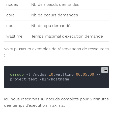
nodes
Nb de noeuds demandés
core
Nb de coeurs demandés
cpu
Nb de cpu demandés
walltime
Temps maximal d’exécution demandé
Voici plusieurs exemples de réservations de ressources
:
oarsub
 -l /nodes=
10
,walltime=
00
:
05
:
00
 --
Ici, nous réservons 10 noeuds complets pour 5 minutes
dee temps d’exécution maximal.