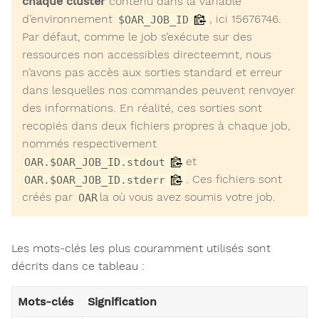
chaque cluster
contenu dans la variable
d’environnement
, ici 15676746.
$OAR_JOB_ID
Par défaut, comme le job s’exécute sur des
ressources non accessibles directeemnt, nous
n’avons pas accès aux sorties standard et erreur
dans lesquelles nos commandes peuvent renvoyer
des informations. En réalité, ces sorties sont
recopiés dans deux fichiers propres à chaque job,
nommés respectivement
et
OAR.$OAR_JOB_ID.stdout
. Ces fichiers sont
OAR.$OAR_JOB_ID.stderr
créés par
la où vous avez soumis votre job.
OAR
Les mots-clés les plus couramment utilisés sont
décrits dans ce tableau :
Mots-clés
Signification