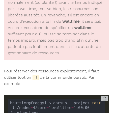
normalement (ou plante !) avant le temps indiqué
par le walltime, tout va bien, les ressources sont
libérées aussitôt. En revanche, s’il est encore en
cours d’exécution à la fin du
walltime
, il sera
tué
.
Assurez-vous donc de spécifier un
walltime
suffisant pour qu’il puisse se terminer dans le
temps imparti, mais pas trop grand afin qu’il ne
patiente pas inutilement dans la file d’attente du
gestionnaire de ressources.
Pour réserver des ressources explicitement, il faut
utiliser l’option
de la commande oarsub. Par
-l
exemple :
bouttier@froggy1 $ oarsub --project 
test
-l /nodes
=
4/core
=
1,walltime
=
1:00:00 