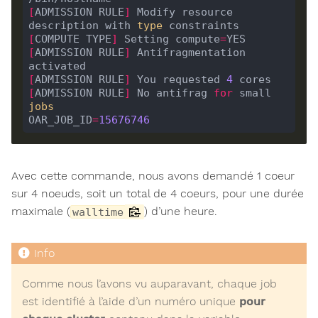
[
ADMISSION RULE
]
 Modify resource 
description with 
type
[
COMPUTE TYPE
]
 Setting compute
=
[
ADMISSION RULE
]
 Antifragmentation 
[
ADMISSION RULE
]
 You requested 
4
[
ADMISSION RULE
]
 No antifrag 
for
 small 
jobs
OAR_JOB_ID
=
15676746
Avec cette commande, nous avons demandé 1 coeur
sur 4 noeuds, soit un total de 4 coeurs, pour une durée
maximale (
) d’une heure.
walltime
Comme nous l’avons vu auparavant, chaque job
est identifié à l’aide d’un numéro unique
pour