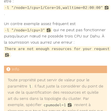
être :
-l "/node=1/cpu=1/Core=16,walltime=02:00:00"
.
Un contre exemple assez fréquent est
qui ne peut pas fonctionner
-l "/node=1/cpu=3"
puisqu’aucun nœud ne possède trois CPU sur Dahu. À
la soumission vous aurrez une erreur :
There are not enough resources for your request
.
Toute propriété peut servir de valeur pour le
paramètre
. Il faut juste la considérer du point de
l
vue de la quantification des ressources et qu’elle
ait du sens dans la topologie du cluster. Par
exemple, spécifier
revient à
cpumodel=1
s’assurer que tous les cœurs de calcul sont pris sur