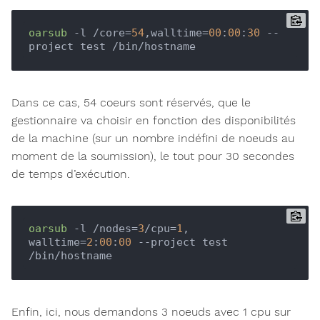
oarsub
 -l /core=
54
,walltime=
00
:
00
:
30
 --
Dans ce cas, 54 coeurs sont réservés, que le
gestionnaire va choisir en fonction des disponibilités
de la machine (sur un nombre indéfini de noeuds au
moment de la soumission), le tout pour 30 secondes
de temps d’exécution.
oarsub
 -l /nodes=
3
/cpu=
1
, 
walltime=
2
:
00
:
00
 --project test 
Enfin, ici, nous demandons 3 noeuds avec 1 cpu sur