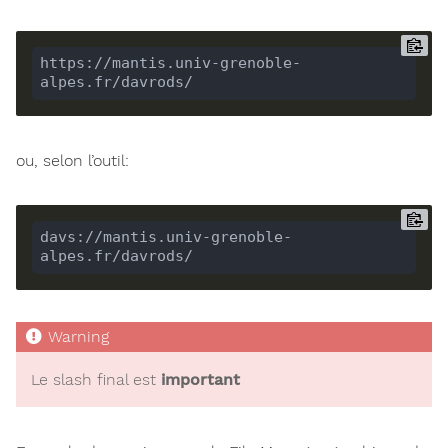
https://mantis.univ-grenoble-
ou, selon l’outil:
davs://mantis.univ-grenoble-
Le slash final est
important