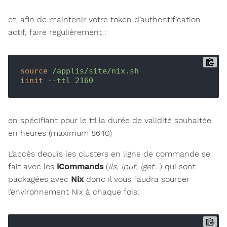
et, afin de maintenir votre token d’authentification
actif, faire régulièrement :
source
/applis/site/nix.sh
iinit
--ttl 2160
en spécifiant pour le ttl la durée de validité souhaitée
en heures (maximum 8640)
L’accès depuis les clusters en ligne de commande se
fait avec les
iCommands
(
ils, iput, iget…
) qui sont
packagées avec
Nix
donc il vous faudra sourcer
l’environnement Nix à chaque fois: