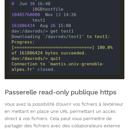
0
  Jun 
30
        10GBtestfile                  
10485760000
  Nov 
13
        test1                          
161886424
  Aug 
26
Downloading 
`
/davrods/test1
Progress: 
[=============================>] 100.0% 
Connection to `mantis.univ-grenoble-
alpes.fr'
Passerelle read-only publique https
Vous avez la possibilité d’ouvrir vos fichiers à l’extérieur
en mettant en place une URL permettant un accès
direct à vos fichiers. Cela peut vous permettre de
partager des fichiers avec des collaborateurs externe