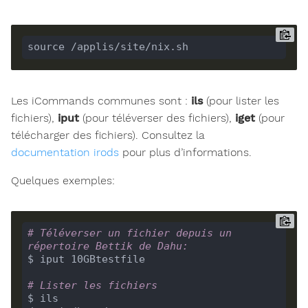
Les iCommands communes sont :
ils
(pour lister les
fichiers),
iput
(pour téléverser des fichiers),
iget
(pour
télécharger des fichiers). Consultez la
documentation irods
pour plus d’informations.
Quelques exemples:
# Téléverser un fichier depuis un 
répertoire Bettik de Dahu:
# Lister les fichiers