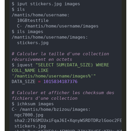
# Calculer la taille d'une collection 
récursivement en octets
$ iquest 
"SELECT SUM(DATA_SIZE) WHERE 
COLL_NAME LIKE 
'/mantis/home/username/images%'"
DATA_SIZE 
=
1015834187376
# Calculer et afficher les checksum des 
fichiers d'une collection
 ngc7000.jpg   
 sha2:2T6SMIUxiFqaJ6I+XqnyWSRDTDRzlGooc2FEEnd
 stickers.jpg   