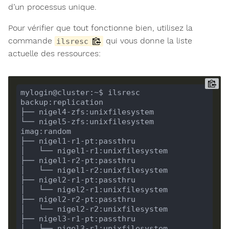
d’un processus unique.
Pour vérifier que tout fonctionne bien, utilisez la
commande
qui vous donne la liste
ilsresc
actuelle des ressources: