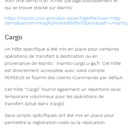
Voici une démo d’un fichier partagé publiquement et
qui se trouve stocké sur Mantis:
https://mantis.univ-grenoble-alpes.fr/getfile?user=http-
demo&secret=mVyqR2PWkW85dfN70bXcK&path=/mantis/ho
Cargo
Un hôte spécifique a été mis en place pour certaines
opérations de transfert à destination ou en
provenance de Mantis : mantis-cargo.u-ga.fr. Cet hôte
est directement accessible avec votre compte
PERSEUS et fournit des clients iCommands par défaut.
Cet hôte “Cargo” fournit également un répertoire local
temporaire volumineux pour les opérations de
transfert (situé dans /cargo).
Deux scripts spécifiques ont été mis en place pour
permettre la registration irods ou la réplication