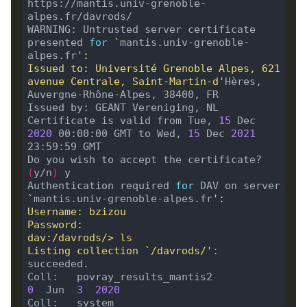
https://mantis.univ-grenoble-
WARNING: Untrusted server certificate 
presented 
for
`
mantis.univ-grenoble-
alpes.fr
Issued to: Université Grenoble Alpes, 621 
avenue Centrale, Saint-Martin-d'
Hères, 
Certificate is valid from Tue, 
15
 Dec 
2020
 00:00:00 GMT to Wed, 
15
 Dec 
2021
Do you wish to accept the certificate? 
(
y/n
)
Authentication required 
for
 DAV on server 
`
mantis.univ-grenoble-alpes.fr
Listing collection `/davrods/'
: 
Coll:   povray_results_mantis2            
0
  Jun  
3
2020
Coll:   system                              