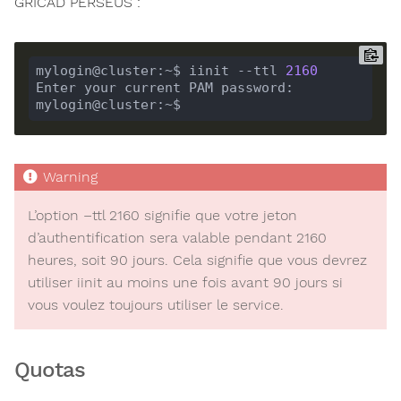
GRICAD PERSEUS :
mylogin@cluster:~$ iinit --ttl 
2160
L’option –ttl 2160 signifie que votre jeton
d’authentification sera valable pendant 2160
heures, soit 90 jours. Cela signifie que vous devrez
utiliser iinit au moins une fois avant 90 jours si
vous voulez toujours utiliser le service.
Quotas